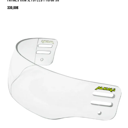
Patines CCM JetSpeed FT870R SR
330,00
€