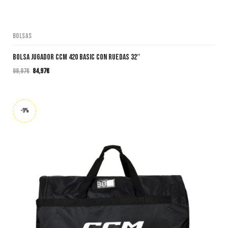
Bolsas
Bolsa Jugador CCM 420 BASIC CON RUEDAS 32″
99,97
€
84,97
€
El
El
precio
precio
original
actual
era:
es:
-9%
99,97€.
84,97€.