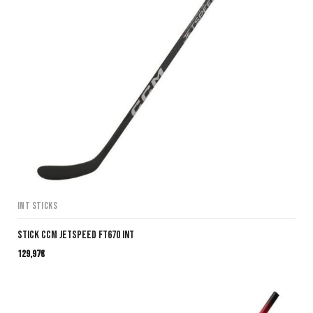
INT Sticks
Stick CCM JetSpeed FT670 INT
129,97
€