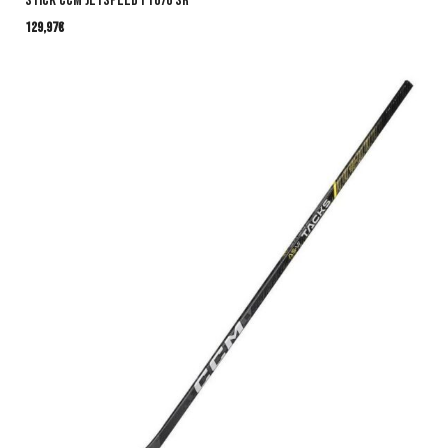
Stick CCM JetSpeed FT670 SR
129,97
€