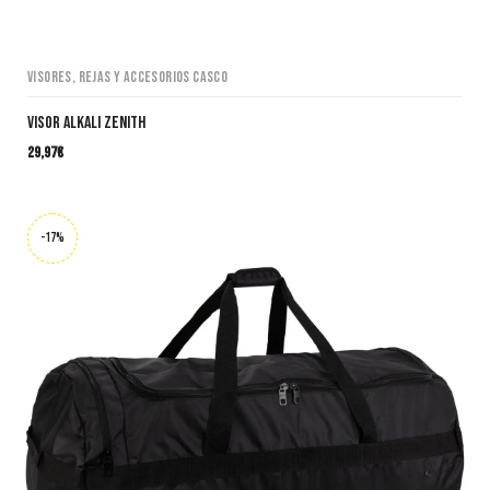
Visores, Rejas y Accesorios casco
Visor ALKALI Zenith
29,97
€
-17%