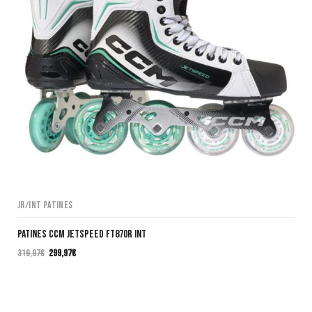
JR/INT Patines
Patines CCM JetSpeed FT870R INT
319,97
€
299,97
€
El
El
precio
precio
original
actual
era:
es: