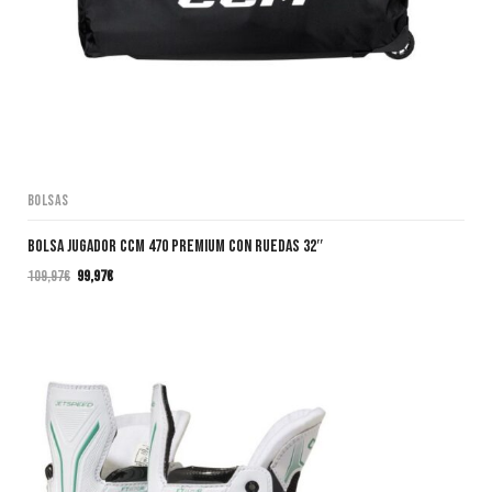
Bolsas
Bolsa Jugador CCM 470 PREMIUM CON RUEDAS 32″
109,97
€
99,97
€
El
El
precio
precio
original
actual
era:
es:
109,97€.
99,97€.