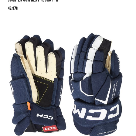
Guantes CCM Next Negro YTH
49,97
€