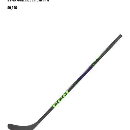
Stick CCM Ribcor 94K Yth
69,97
€