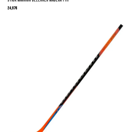
Stick Warrior Bezerker Madera YTH
24,97
€