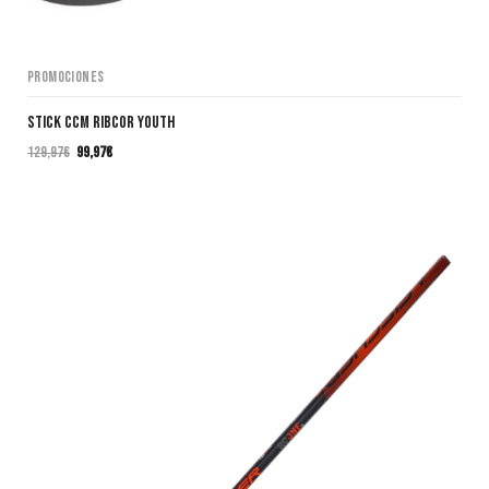
Promociones
Stick CCM Ribcor Youth
129,97
€
99,97
€
El
El
precio
precio
original
actual
era:
es:
129,97€.
99,97€.