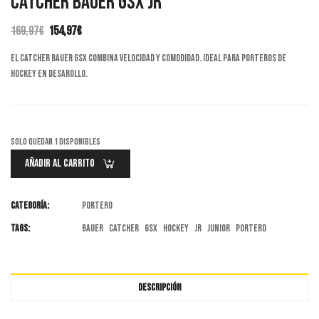
Catcher Bauer GSX JR
169,97
€
154,97
€
El
El
El catcher Bauer GSX combina velocidad y comodidad. Ideal para porteros de
precio
precio
hockey en desarollo.
original
actual
era:
es:
169,97€.
154,97€.
Solo quedan 1 disponibles
Añadir Al Carrito
Categoría:
Portero
Tags:
bauer
catcher
gsx
hockey
jr
junior
portero
DESCRIPCIÓN