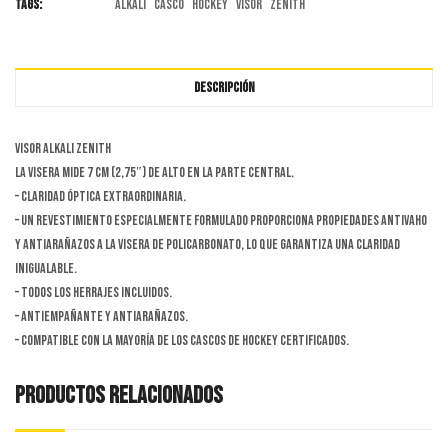
Tags:
ALKALI
casco
hockey
visor
zenith
DESCRIPCIÓN
Visor ALKALI Zenith
La visera mide 7 cm (2,75″) de alto en la parte central.
– Claridad óptica extraordinaria.
– Un revestimiento especialmente formulado proporciona propiedades antivaho
y antiarañazos a la visera de policarbonato, lo que garantiza una claridad
inigualable.
– Todos los herrajes incluidos.
– Antiempañante y antiarañazos.
– Compatible con la mayoría de los cascos de hockey certificados.
PRODUCTOS RELACIONADOS