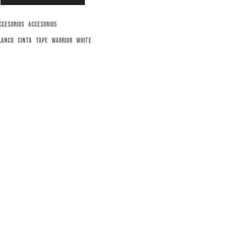
ccesorios
Accesorios
lanco
cinta
tape
warrior
white