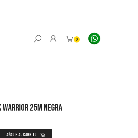
STICKS
MÁS
RINK RAT
0
k Warrior 25m NEGRA
Añadir Al Carrito