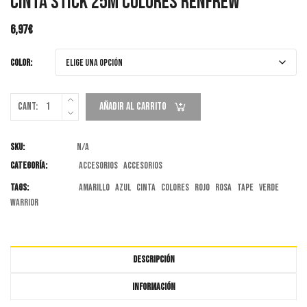
Cinta Stick 25m COLORES RENFREW
6,97
€
COLOR:
Cant:
Añadir Al Carrito
SKU:
N/A
Categoría:
Accesorios
Accesorios
Tags:
AMARILLO
azul
cinta
COLORES
rojo
ROSA
tape
VERDE
warrior
DESCRIPCIÓN
INFORMACIÓN