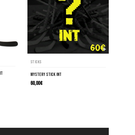
Sticks
NT
Mystery Stick INT
60,00
€