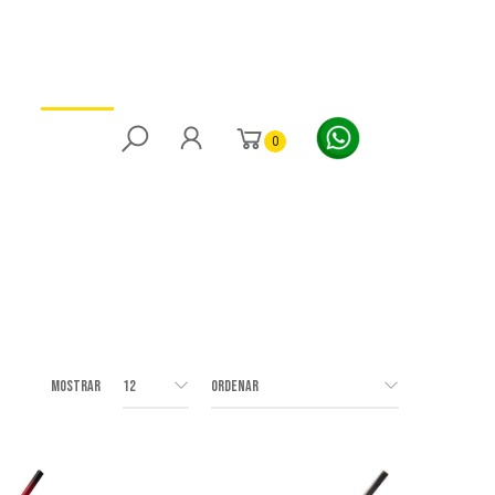
STICKS
MÁS
RINK RAT
0
Mostrar
12
Ordenar