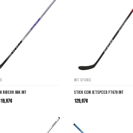
ks
INT Sticks
M Ribcor 86K INT
Stick CCM JetSpeed FT670 INT
119,97
€
129,97
€
l