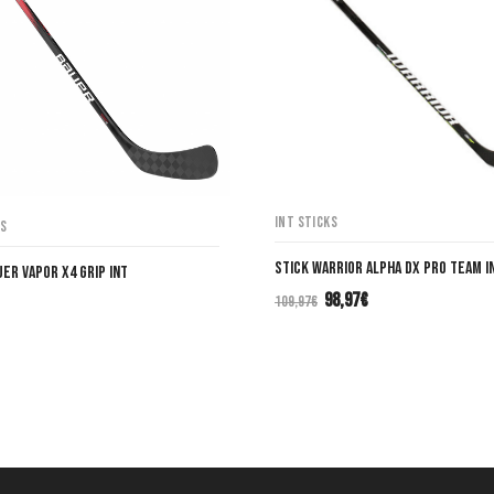
INT Sticks
ks
Stick Warrior Alpha DX PRO TEAM I
uer VAPOR X4 Grip INT
98,97
€
109,97
€
El
El
precio
precio
original
actual
era:
es:
109,97€.
98,97€.