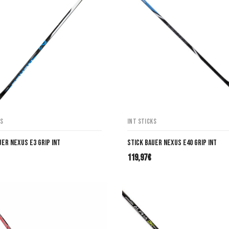
ks
INT Sticks
uer Nexus E3 Grip INT
Stick Bauer Nexus E40 Grip INT
119,97
€