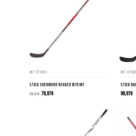
INT Sticks
INT Stic
STICK SHERWOOD REKKER M70 INT
Stick Ba
79,97
€
99,97
€
99,97
€
El
El
precio
precio
original
actual
era:
es:
99,97€.
79,97€.