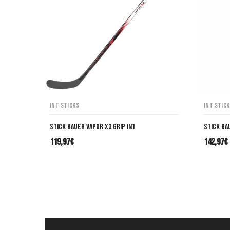
INT Sticks
INT Stic
Stick Bauer VAPOR X3 Grip INT
Stick Ba
119,97
€
142,97
€