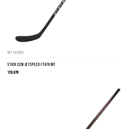
INT Sticks
Stick CCM JetSpeed FT670 INT
129,97
€