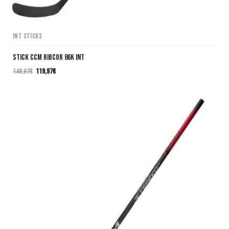
INT Sticks
Stick CCM Ribcor 86K INT
149,97
€
119,97
€
El
El
precio
precio
original
actual
era:
es:
149,97€.
119,97€.