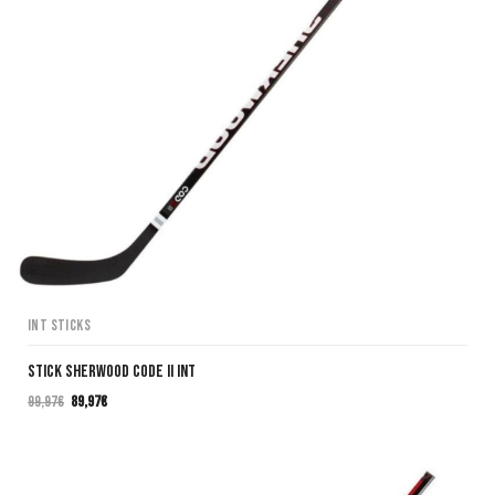
INT Sticks
STICK SHERWOOD CODE II INT
99,97
€
89,97
€
El
El
precio
precio
original
actual
era:
es: