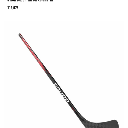
Stick Bauer VAPOR X3 Grip INT
119,97
€