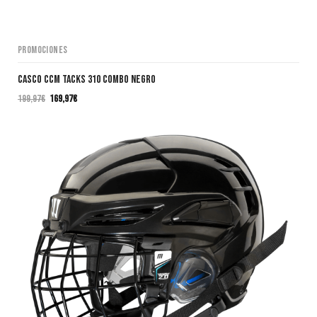
Promociones
CASCO CCM TACKS 310 COMBO NEGRO
199,97
€
169,97
€
El
El
precio
precio
original
actual
era:
es:
199,97€.
169,97€.