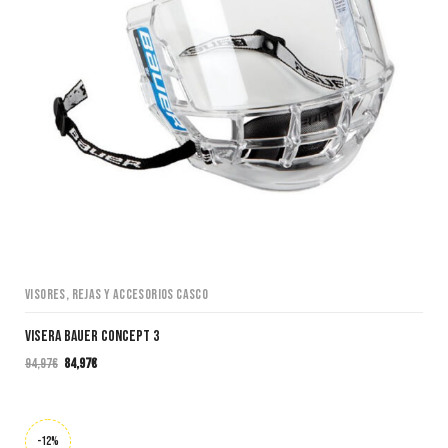
Visores, Rejas y Accesorios casco
VISERA BAUER CONCEPT 3
94,97
€
84,97
€
El
El
precio
precio
original
actual
era:
es:
-12%