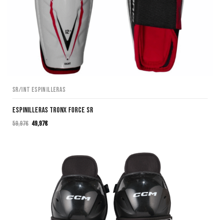
SR/INT Espinilleras
Espinilleras TRONX Force SR
59,97
€
49,97
€
El
El
precio
precio
original
actual
era:
es:
59,97€.
49,97€.