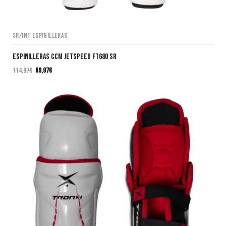
SR/INT Espinilleras
Espinilleras CCM JETSPEED FT680 SR
114,97
€
89,97
€
El
El
precio
precio
original
actual
era:
es:
114,97€.
89,97€.