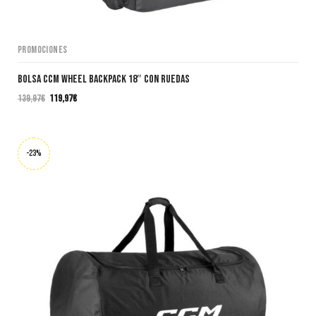
Promociones
Bolsa CCM WHEEL BACKPACK 18″ con ruedas
139,97
€
119,97
€
El
El
precio
precio
original
actual
era:
es:
-23%
139,97€.
119,97€.