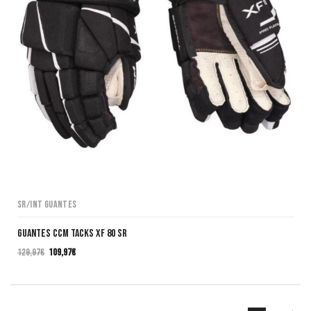
SR/INT Guantes
GUANTES CCM TACKS XF 80 SR
129,97
€
109,97
€
El
El
precio
precio
original
actual
era:
es: