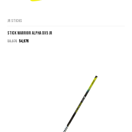
JR Sticks
Stick Warrior Alpha DX5 JR
59,97
€
54,97
€
El
El
precio
precio
original
actual
era:
es:
59,97€.
54,97€.