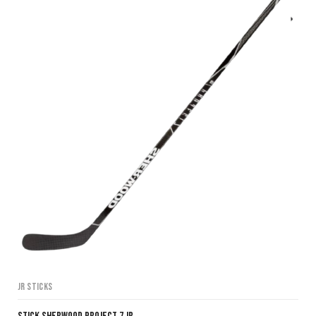
109,97€.
99,97€.
JR Sticks