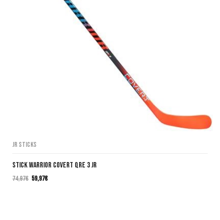
JR Sticks
Stick Warrior Covert QRE 3 JR
74,97
€
59,97
€
El
El
precio
precio
original
actual
era:
es: