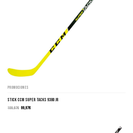
Promociones
Stick CCM SUPER TACKS 9380 JR
109,97
€
99,97
€
El
El
precio
precio
original
actual
era:
es: