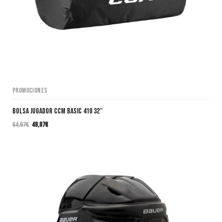
Promociones
Bolsa Jugador CCM BASIC 410 32″
64,97
€
49,97
€
El
El
precio
precio
original
actual
era:
es:
64,97€.
49,97€.