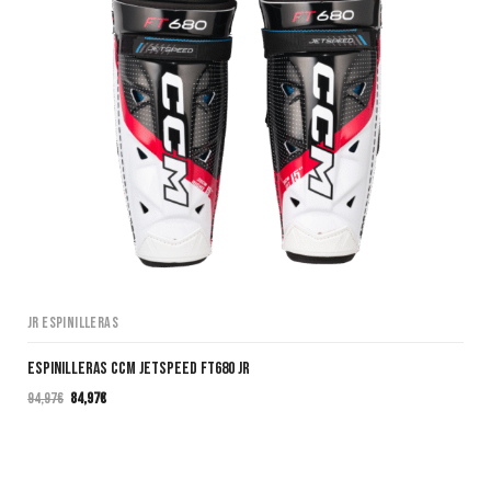
JR Espinilleras
Espinilleras CCM JETSPEED FT680 JR
94,97
€
84,97
€
El
El
precio
precio
original
actual
era:
es: