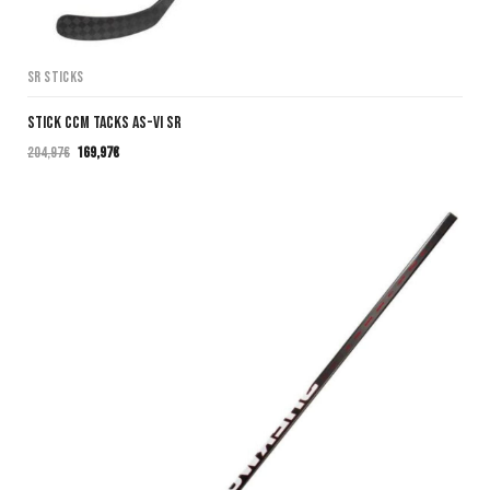
SR Sticks
Stick CCM TACKS AS-VI SR
204,97
€
169,97
€
El
El
precio
precio
original
actual
era:
es:
204,97€.
169,97€.