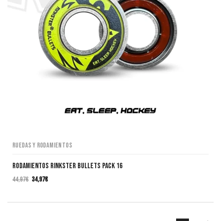
Ruedas y Rodamientos
Rodamientos RINKSTER BULLETS Pack 16
44,97
€
34,97
€
El
El
precio
precio
original
actual
era:
es: