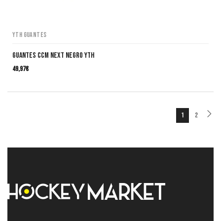
YTH Guantes
Guantes CCM Next Negro YTH
49,97
€
1
2