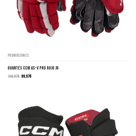
Promociones
Guantes CCM AS-V PRO ROJO JR
169,97
€
89,97
€
El
El
precio
precio
original
actual
era:
es:
169,97€.
89,97€.