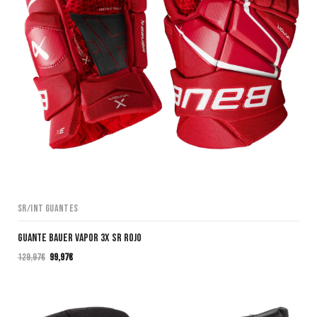
SR/INT Guantes
GUANTE BAUER VAPOR 3X SR ROJO
129,97
€
99,97
€
El
El
precio
precio
original
actual
era:
es: