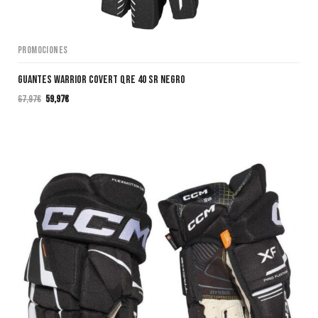
Promociones
Guantes Warrior Covert QRE 40 SR NEGRO
67,97
€
59,97
€
El
El
precio
precio
original
actual
era:
es:
67,97€.
59,97€.