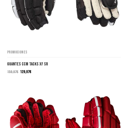
Promociones
GUANTES CCM TACKS XF SR
159,97
€
129,97
€
El
El
precio
precio
original
actual
era:
es:
159,97€.
129,97€.