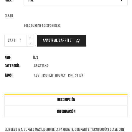
PALA:
Clear
Solo quedan 1 disponibles
Cant:
Añadir Al Carrito
SKU:
N/A
Categoría:
SR Sticks
Tags:
ABS
FISCHER
hockey
IS4
stick
DESCRIPCIÓN
INFORMACIÓN
El nuevo IS4, el palo más ligero de la familia IS, comparte tecnologías clave con