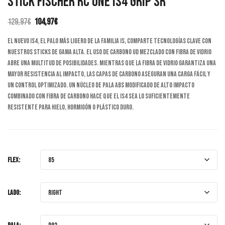
STICK FISCHER RC ONE IS4 GRIP SR
129,97
€
104,97
€
El
El
El nuevo IS4, el palo más ligero de la familia IS, comparte tecnologías clave con
precio
precio
nuestros sticks de gama alta. El uso de carbono UD mezclado con fibra de vidrio
original
actual
era:
es:
abre una multitud de posibilidades. Mientras que la fibra de vidrio garantiza una
129,97€.
104,97€.
mayor resistencia al impacto, las capas de carbono aseguran una carga fácil y
un control optimizado. Un núcleo de pala ABS modificado de alto impacto
combinado con fibra de carbono hace que el IS4 sea lo suficientemente
resistente para hielo, hormigón o plástico duro.
FLEX:
LADO: