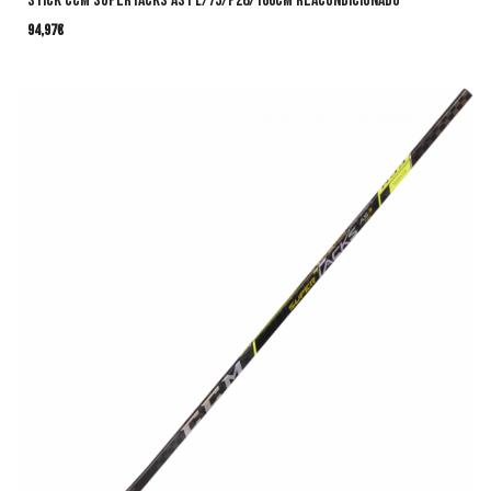
Stick CCM SuperTacks AS1 L/75/P28/166cm Reacondicionado
94,97
€