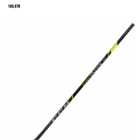
109,97
€