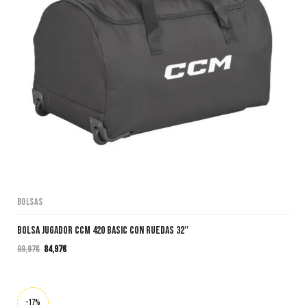
Bolsas
Bolsa Jugador CCM 420 BASIC CON RUEDAS 32″
99,97
€
84,97
€
El
El
precio
precio
original
actual
era:
es:
-17%