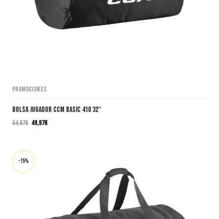
Promociones
Bolsa Jugador CCM BASIC 410 32″
64,97
€
49,97
€
El
El
precio
precio
original
actual
era:
es:
-15%
64,97€.
49,97€.