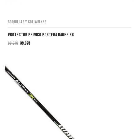
Coquillas y collarines
PROTECTOR PELVICO PORTERA BAUER SR
69,97
€
39,97
€
El
El
precio
precio
original
actual
era:
es:
69,97€.
39,97€.