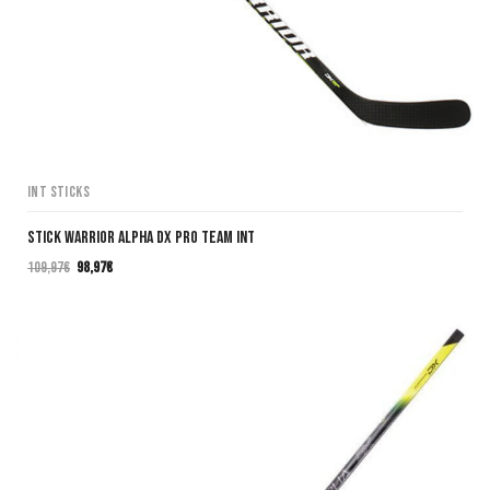
INT Sticks
Stick Warrior Alpha DX PRO TEAM INT
109,97
€
98,97
€
El
El
precio
precio
original
actual
era:
es:
109,97€.
98,97€.