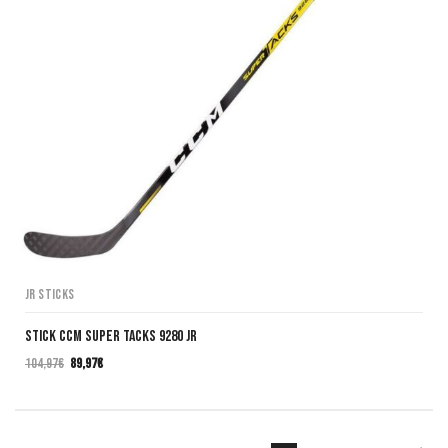
JR Sticks
Stick CCM SUPER TACKS 9280 JR
104,97
€
89,97
€
El
El
precio
precio
original
actual
era:
es: