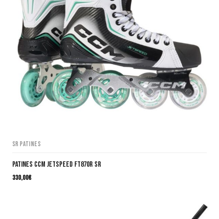
SR Patines
Patines CCM JetSpeed FT870R SR
330,00
€