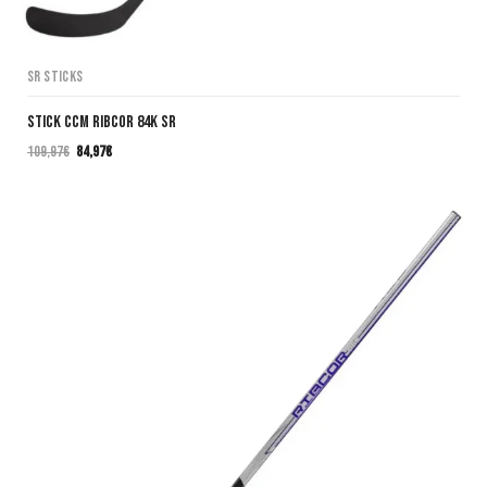
SR Sticks
Stick CCM Ribcor 84K SR
109,97
€
84,97
€
El
El
precio
precio
original
actual
era:
es:
109,97€.
84,97€.