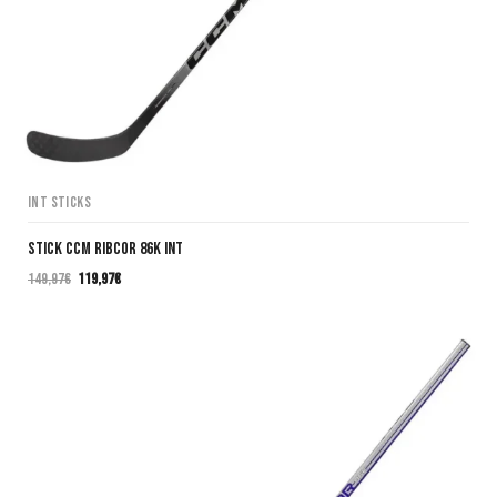
INT Sticks
Stick CCM Ribcor 86K INT
149,97
€
119,97
€
El
El
precio
precio
original
actual
era:
es:
149,97€.
119,97€.