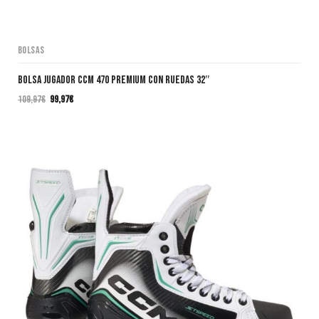
Bolsas
Bolsa Jugador CCM 470 PREMIUM CON RUEDAS 32″
109,97
€
99,97
€
El
El
precio
precio
original
actual
era:
es:
109,97€.
99,97€.