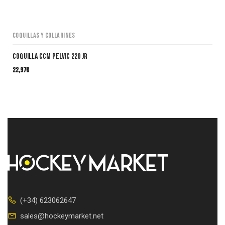
Coquillas y collarines
Coquilla CCM Pelvic 220 JR
22,97
€
(+34) 623062647
sales@hockeymarket.net