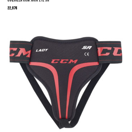
Coquilla CCM Jock 212 SR
22,97
€