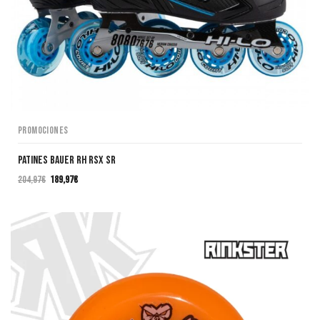
Promociones
Patines Bauer RH RSX SR
204,97
€
189,97
€
El
El
precio
precio
original
actual
era:
es:
204,97€.
189,97€.