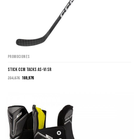
Promociones
Stick CCM TACKS AS-VI SR
204,97
€
169,97
€
El
El
precio
precio
original
actual
era:
es:
204,97€.
169,97€.