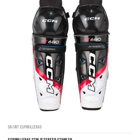
9,97€.
7,97€.
SR/INT Espinilleras