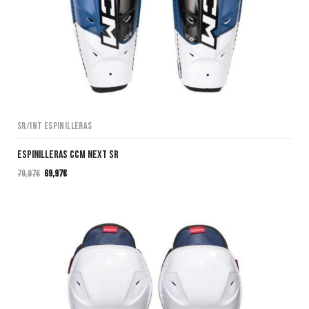
SR/INT Espinilleras
Espinilleras CCM NEXT SR
79,97
€
69,97
€
El
El
precio
precio
original
actual
era:
es:
79,97€.
69,97€.