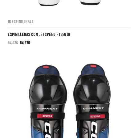
JR Espinilleras
Espinilleras CCM JETSPEED FT680 JR
94,97
€
84,97
€
El
El
precio
precio
original
actual
era:
es:
94,97€.
84,97€.