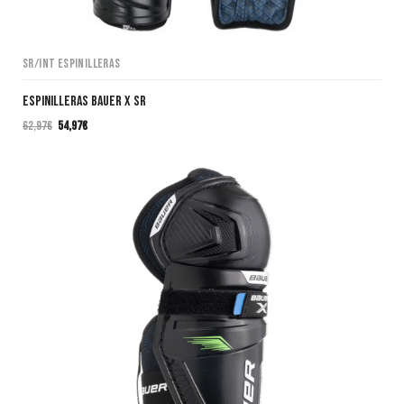
SR/INT Espinilleras
ESPINILLERAS BAUER X SR
62,97
€
54,97
€
El
El
precio
precio
original
actual
era:
es:
62,97€.
54,97€.