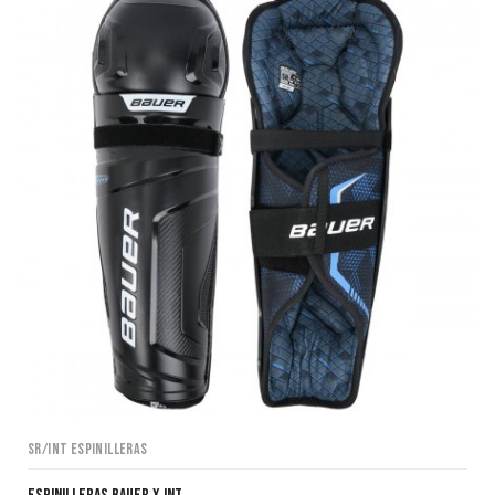
64,97€.
59,97€.
SR/INT Espinilleras