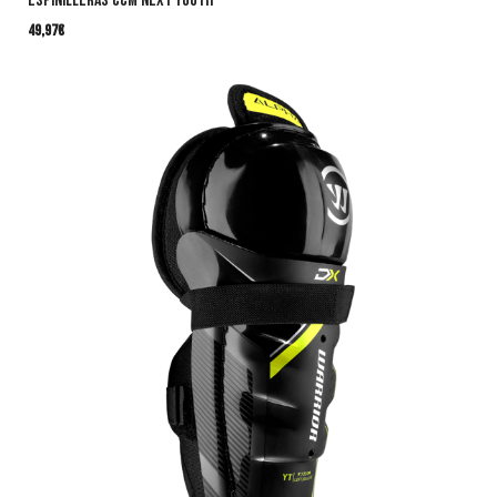
Espinilleras CCM NEXT Youth
49,97
€