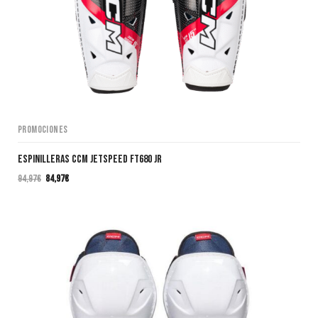
Promociones
Espinilleras CCM JETSPEED FT680 JR
94,97
€
84,97
€
El
El
precio
precio
original
actual
era:
es:
94,97€.
84,97€.