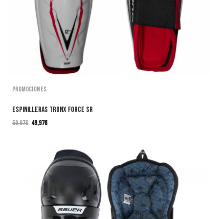
Promociones
Espinilleras TRONX Force SR
59,97
€
49,97
€
El
El
precio
precio
original
actual
era:
es:
59,97€.
49,97€.