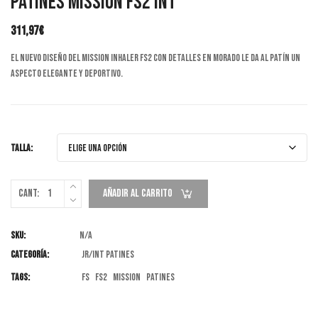
Patines Mission FS2 INT
311,97
€
El nuevo diseño del MISSION Inhaler FS2 con detalles en morado le da al patín un
aspecto elegante y deportivo.
TALLA:
Cant:
Añadir Al Carrito
SKU:
N/A
Categoría:
JR/INT Patines
Tags:
FS
FS2
mission
patines