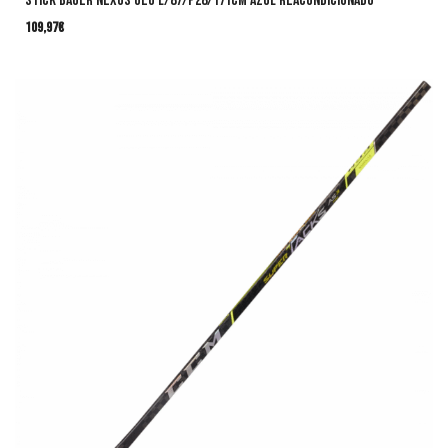
Stick Bauer Nexus Geo L/87/P28/171cm AZUL Reacondicionado
109,97
€