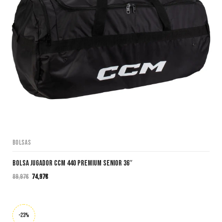
Bolsas
Bolsa Jugador CCM 440 PREMIUM SENIOR 36″
89,97
€
74,97
€
El
El
precio
precio
original
actual
era:
es:
-23%
89,97€.
74,97€.