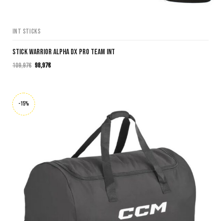
INT Sticks
Stick Warrior Alpha DX PRO TEAM INT
109,97
€
98,97
€
El
El
precio
precio
original
actual
era:
es:
-15%
109,97€.
98,97€.