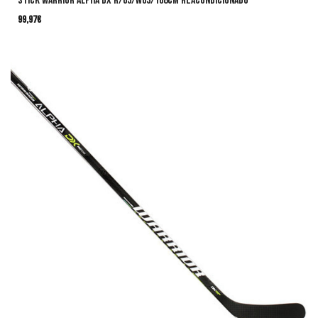
Stick Warrior Alpha DX R/65/W03/168cm Reacondicionado
99,97
€