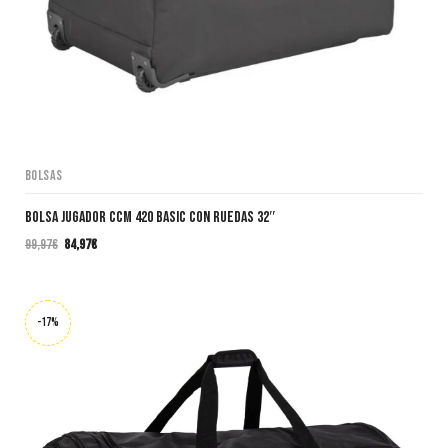
Bolsas
Bolsa Jugador CCM 420 BASIC CON RUEDAS 32″
99,97
€
84,97
€
El
El
precio
precio
original
actual
era:
es:
-17%
99,97€.
84,97€.