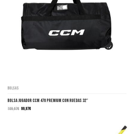
Bolsas
Bolsa Jugador CCM 470 PREMIUM CON RUEDAS 32″
109,97
€
99,97
€
El
El
precio
precio
original
actual
era:
es: