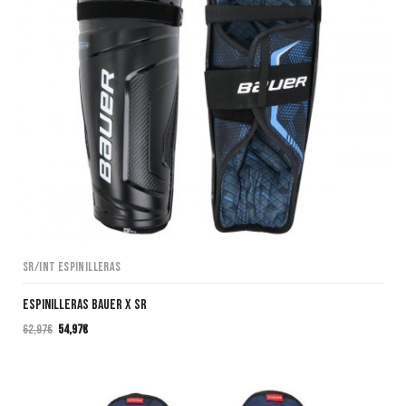
SR/INT Espinilleras
ESPINILLERAS BAUER X SR
62,97
€
54,97
€
El
El
precio
precio
original
actual
era:
es: