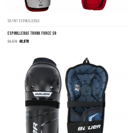
SR/INT Espinilleras
Espinilleras TRONX Force SR
59,97
€
49,97
€
El
El
precio
precio
original
actual
era:
es:
59,97€.
49,97€.